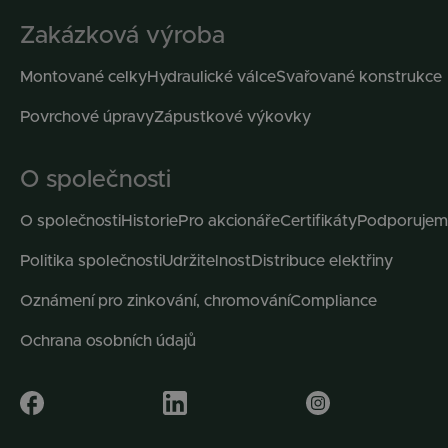
Zakázková výroba
Montované celky
Hydraulické válce
Svařované konstrukce
Povrchové úpravy
Zápustkové výkovky
O společnosti
O společnosti
Historie
Pro akcionáře
Certifikáty
Podporujem
Politika společnosti
Udržitelnost
Distribuce elektřiny
Oznámení pro zinkování, chromování
Compliance
Ochrana osobních údajů