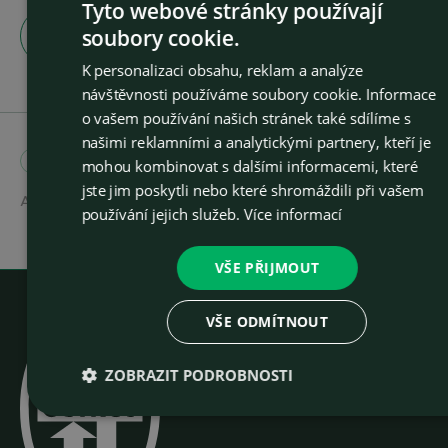
Tyto webové stránky používají
soubory cookie.
Zobrazit všechny novinky
CZEC
K personalizaci obsahu, reklam a analýze
ENGLI
návštěvnosti používáme soubory cookie. Informace
o vašem používání našich stránek také sdílíme s
našimi reklamními a analytickými partnery, kteří je
Novinky
Udržitelnost
Podporujeme
mohou kombinovat s dalšími informacemi, které
jste jim poskytli nebo které shromáždili při vašem
Autor:
/ 1. 7. 2024
používání jejich služeb.
Více informací
VŠE PŘIJMOUT
VŠE ODMÍTNOUT
ZOBRAZIT PODROBNOSTI