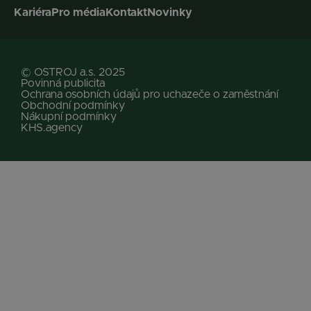
Kariéra
Pro média
Kontakt
Novinky
© OSTROJ a.s. 2025
Povinná publicita
Ochrana osobních údajů pro uchazeče o zaměstnání
Obchodní podmínky
Nákupní podmínky
KHS.agency