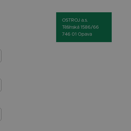
OSTROJ a.s.
Těšínská 1586/66
746 01 Opava