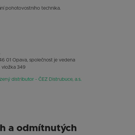
vání pohotovostního technika.
.
746 01 Opava, společnost je vedena
, vložka 349
ený distributor - ČEZ Distrubuce, a.s.
ch a odmítnutých