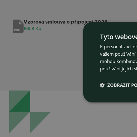
Vzorová smlouva o připojení 2026
169.9 Kb
PDF
Tyto webové
K personalizaci 
vašem používání n
mohou kombinovat
používání jejich s
ZOBRAZIT P