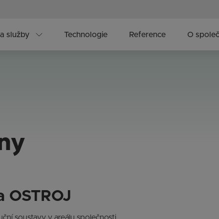
a služby
Technologie
Reference
O společ
iny
ava OSTROJ
ční soustavy v areálu společnosti.