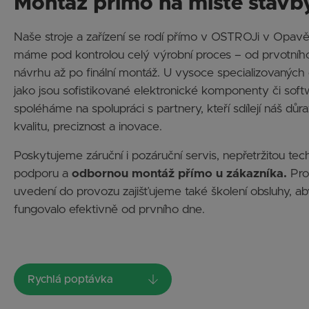
Montáž přímo na místě stavb
Naše stroje a zařízení se rodí přímo v OSTROJi v Opavě
máme pod kontrolou celý výrobní proces – od prvotníh
návrhu až po finální montáž. U vysoce specializovaných d
jako jsou sofistikované elektronické komponenty či soft
spoléháme na spolupráci s partnery, kteří sdílejí náš důr
kvalitu, preciznost a inovace.
Poskytujeme záruční i pozáruční servis, nepřetržitou tec
podporu a
odbornou montáž přímo u zákazníka.
Pro
uvedení do provozu zajišťujeme také školení obsluhy, a
fungovalo efektivně od prvního dne.
Rychlá poptávka