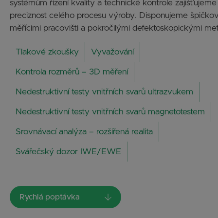
systémům řízení kvality a technické kontrole zajišťujeme
preciznost celého procesu výroby. Disponujeme špičk
měřícimi pracovišti a pokročilými defektoskopickými me
Tlakové zkoušky
Vyvažování
Kontrola rozměrů – 3D měření
Nedestruktivní testy vnitřních svarů ultrazvukem
Nedestruktivní testy vnitřních svarů magnetotestem
Srovnávací analýza – rozšířená realita
Svářečský dozor IWE/EWE
Rychlá poptávka