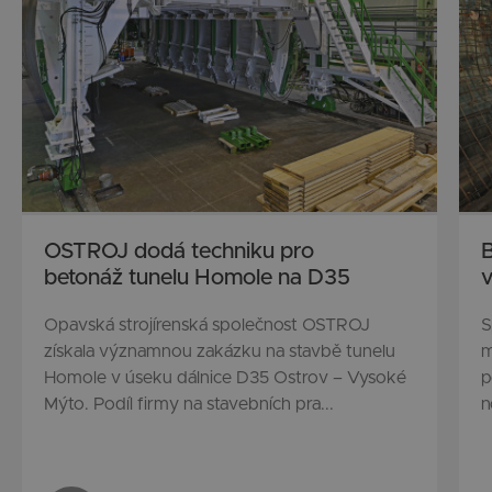
OSTROJ dodá techniku pro
B
betonáž tunelu Homole na D35
v
Opavská strojírenská společnost OSTROJ
S
získala významnou zakázku na stavbě tunelu
m
Homole v úseku dálnice D35 Ostrov – Vysoké
p
Mýto. Podíl firmy na stavebních pra...
n