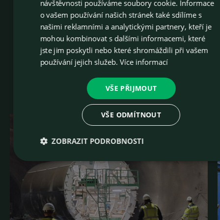
návštěvnosti používáme soubory cookie. Informace
o vašem používání našich stránek také sdílíme s
našimi reklamními a analytickými partnery, kteří je
Reference
mohou kombinovat s dalšími informacemi, které
jste jim poskytli nebo které shromáždili při vašem
Téměř 80 let vyrábíme zařízení pro práci nad po
používání jejich služeb.
Více informací
i hluboko pod ním. Prohlédněte si naše referen
projekty.
VŠE PŘIJMOUT
VŠE ODMÍTNOUT
ZOBRAZIT PODROBNOSTI