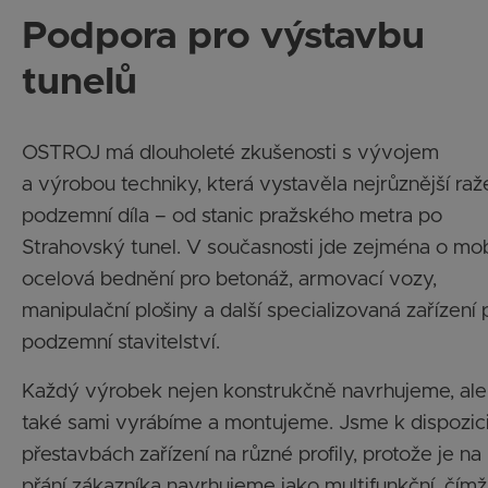
Podpora pro výstavbu
tunelů
OSTROJ má dlouholeté zkušenosti s vývojem
a výrobou techniky, která vystavěla nejrůznější ra
podzemní díla – od stanic pražského metra po
Strahovský tunel. V současnosti jde zejména o mob
ocelová bednění pro betonáž, armovací vozy,
manipulační plošiny a další specializovaná zařízení 
podzemní stavitelství.
Každý výrobek nejen konstrukčně navrhujeme, ale
také sami vyrábíme a montujeme. Jsme k dispozici
přestavbách zařízení na různé profily, protože je na
přání zákazníka navrhujeme jako multifunkční, čímž