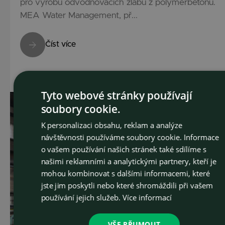
pro výrobu odvodňovacích žlabů z polymerbetonu.
MEA Water Management, př...
Číst více
Tiskové zprávy
20. 5. 2025
Tyto webové stránky používají
soubory cookie.
CZEC
K personalizaci obsahu, reklam a analýze
ENGLI
návštěvnosti používáme soubory cookie. Informace
o vašem používání našich stránek také sdílíme s
našimi reklamními a analytickými partnery, kteří je
mohou kombinovat s dalšími informacemi, které
jste jim poskytli nebo které shromáždili při vašem
používání jejich služeb.
Více informací
VŠE PŘIJMOUT