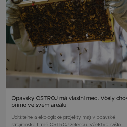
Opavský OSTROJ má vlastní med. Včely cho
přímo ve svém areálu
Udržitelné a ekologické projekty mají v opavské
strojírenské firmě OSTROJ zelenou. Včelstvo našlo