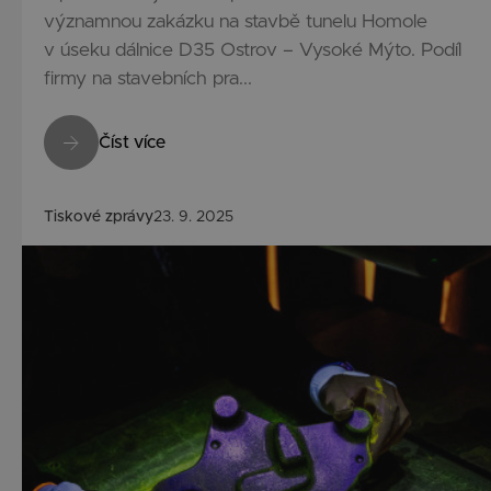
významnou zakázku na stavbě tunelu Homole
v úseku dálnice D35 Ostrov – Vysoké Mýto. Podíl
firmy na stavebních pra...
Číst více
Tiskové zprávy
23. 9. 2025