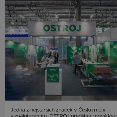
Jedna z nejstarších značek v Česku mění
vizuální identitu. OSTROJ představil nové log