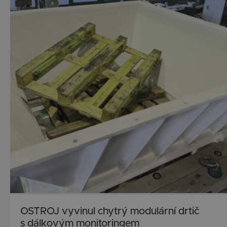
OSTROJ vyvinul chytrý modulární drtič
s dálkovým monitoringem