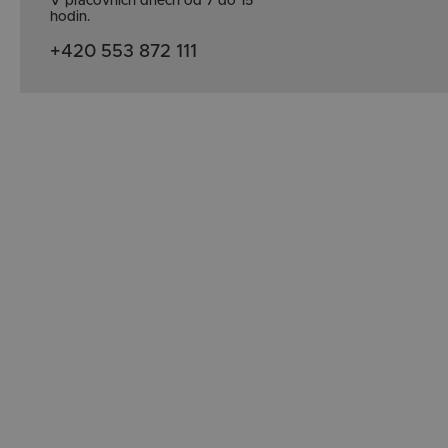
V pracovních dnech od 7 do 15
hodin.
+420 553 872 111