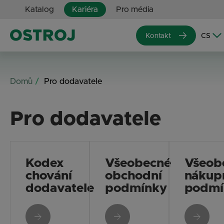
Katalog
Kariéra
Pro média
Kontakt
Domů
Pro dodavatele
Pro dodavatele
Kodex
Všeobecné
Všeob
chování
obchodní
nákup
dodavatele
podmínky
podmí