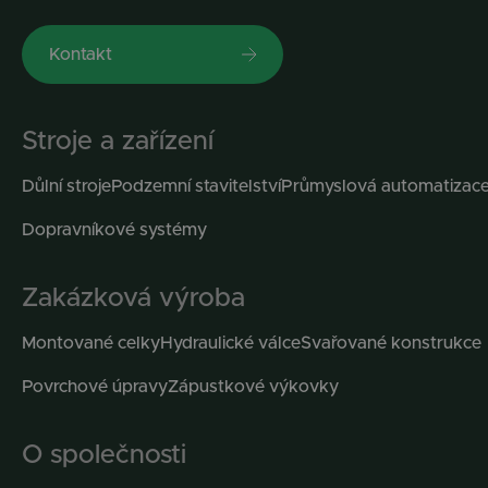
Kontakt
Stroje a zařízení
Důlní stroje
Podzemní stavitelství
Průmyslová automatizac
Dopravníkové systémy
Zakázková výroba
Montované celky
Hydraulické válce
Svařované konstrukce
Povrchové úpravy
Zápustkové výkovky
O společnosti