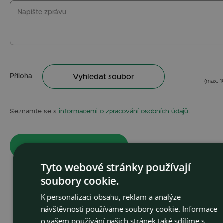
Příloha
Vyhledat soubor
(max. 
Seznamte se s
informacemi o zpracování osobních údajů
.
Tyto webové stránky používají
soubory cookie.
CZEC
OSTROJ a.s.
K personalizaci obsahu, reklam a analýze
ENGLI
Těšínská 1586/66
návštěvnosti používáme soubory cookie. Informace
746 01 Opava
o vašem používání našich stránek také sdílíme s