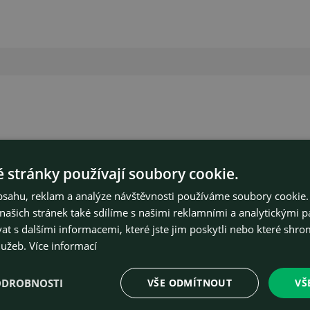
 stránky používají soubory cookie.
obsahu, reklam a analýze návštěvnosti používáme soubory cookie.
ašich stránek také sdílíme s našimi reklamními a analytickými par
nebo nás
 s dalšími informacemi, které jste jim poskytli nebo které shro
lužeb.
Více informací
kontaktujte
napřímo
ODROBNOSTI
VŠE ODMÍTNOUT
VŠ