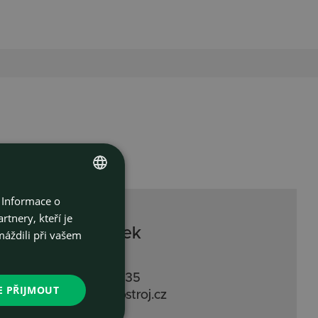
 Informace o
CZECH
tnery, kteří je
ENGLISH
Tomáš Křenek
máždili při vašem
obchodní manažer
+420 553 872 235
E PŘIJMOUT
tomas.krenek@ostroj.cz