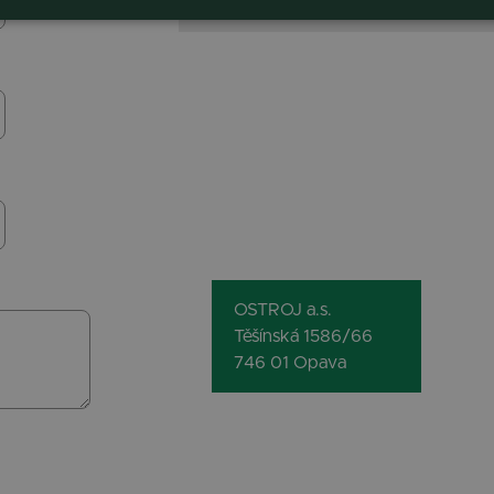
OSTROJ a.s.
Těšínská 1586/66
746 01 Opava