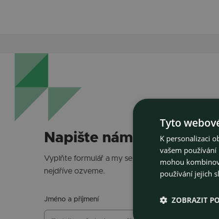
Tyto webové
Napište nám
K personalizaci 
vašem používání n
Vyplňte formulář a my se vám co
mohou kombinovat
nejdříve ozveme.
používání jejich s
ZOBRAZIT P
Jméno a příjmení