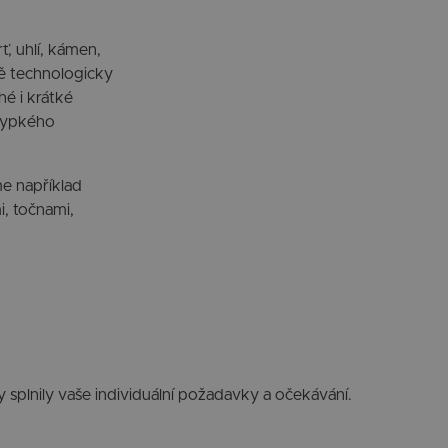
ť, uhlí, kámen,
ně technologicky
hé i krátké
 sypkého
e například
, točnami,
splnily vaše individuální požadavky a očekávání.